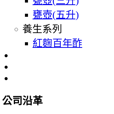
甕壺(三升)
甕壺(五升)
養生系列
紅麴百年酢
公司沿革