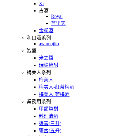
Xi
古酒
Royal
首里天
金粉酒
利口酒系列
awamojito
泡盛
米之悟
瑞穗燒酎
梅美人系列
梅美人
梅美人-紅茶梅酒
梅美人-菊梅酒
業務用系列
甲類燒酎
料理清酒
甕壺(三升)
甕壺(五升)