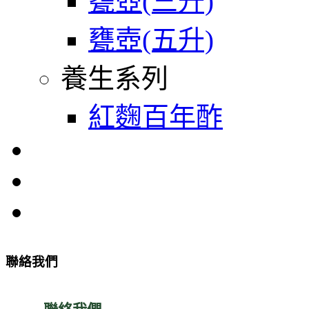
甕壺(三升)
甕壺(五升)
養生系列
紅麴百年酢
聯絡我們