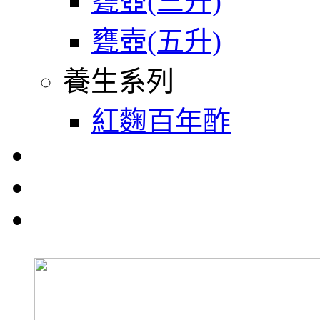
甕壺(三升)
甕壺(五升)
養生系列
紅麴百年酢